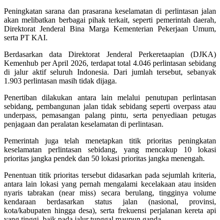
Peningkatan sarana dan prasarana keselamatan di perlintasan jalan
akan melibatkan berbagai pihak terkait, seperti pemerintah daerah,
Direktorat Jenderal Bina Marga Kementerian Pekerjaan Umum,
serta PT KAI.
Berdasarkan data Direktorat Jenderal Perkeretaapian (DJKA)
Kemenhub per April 2026, terdapat total 4.046 perlintasan sebidang
di jalur aktif seluruh Indonesia. Dari jumlah tersebut, sebanyak
1.903 perlintasan masih tidak dijaga.
Penertiban dilakukan antara lain melalui penutupan perlintasan
sebidang, pembangunan jalan tidak sebidang seperti overpass atau
underpass, pemasangan palang pintu, serta penyediaan petugas
penjagaan dan peralatan keselamatan di perlintasan.
Pemerintah juga telah menetapkan titik prioritas peningkatan
keselamatan perlintasan sebidang, yang mencakup 10 lokasi
prioritas jangka pendek dan 50 lokasi prioritas jangka menengah.
Penentuan titik prioritas tersebut didasarkan pada sejumlah kriteria,
antara lain lokasi yang pernah mengalami kecelakaan atau insiden
nyaris tabrakan (near miss) secara berulang, tingginya volume
kendaraan berdasarkan status jalan (nasional, provinsi,
kota/kabupaten hingga desa), serta frekuensi perjalanan kereta api
yang tinggi, baik pada jalur tunggal maupun ganda.