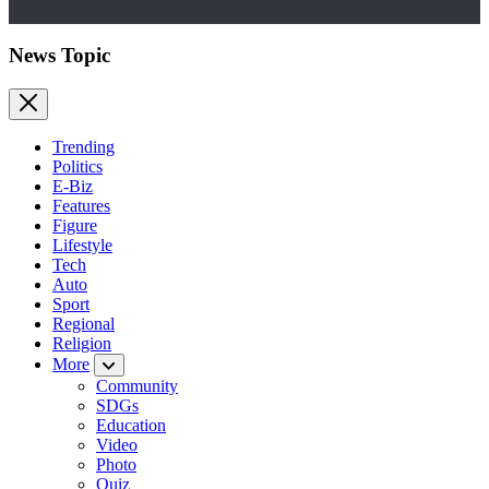
News Topic
Trending
Politics
E-Biz
Features
Figure
Lifestyle
Tech
Auto
Sport
Regional
Religion
More
Community
SDGs
Education
Video
Photo
Quiz