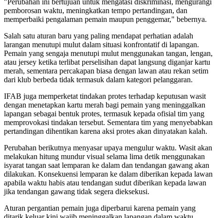
"Perubahan ini bertujuan untuk mengatasi diskriminasi, mengurangi
pemborosan waktu, meningkatkan tempo pertandingan, dan
memperbaiki pengalaman pemain maupun penggemar," bebernya.
Salah satu aturan baru yang paling mendapat perhatian adalah
larangan menutupi mulut dalam situasi konfrontatif di lapangan.
Pemain yang sengaja menutupi mulut menggunakan tangan, lengan,
atau jersey ketika terlibat perselisihan dapat langsung diganjar kartu
merah, sementara percakapan biasa dengan lawan atau rekan setim
dari klub berbeda tidak termasuk dalam kategori pelanggaran.
IFAB juga memperketat tindakan protes terhadap keputusan wasit
dengan menetapkan kartu merah bagi pemain yang meninggalkan
lapangan sebagai bentuk protes, termasuk kepada ofisial tim yang
memprovokasi tindakan tersebut. Sementara tim yang menyebabkan
pertandingan dihentikan karena aksi protes akan dinyatakan kalah.
Perubahan berikutnya menyasar upaya mengulur waktu. Wasit akan
melakukan hitung mundur visual selama lima detik menggunakan
isyarat tangan saat lemparan ke dalam dan tendangan gawang akan
dilakukan. Konsekuensi lemparan ke dalam diberikan kepada lawan
apabila waktu habis atau tendangan sudut diberikan kepada lawan
jika tendangan gawang tidak segera dieksekusi.
Aturan pergantian pemain juga diperbarui karena pemain yang
ditarik keluar kini wajib meninggalkan lapangan dalam waktu