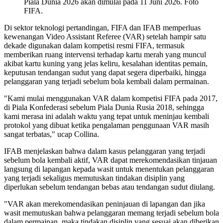
Piala Dunia 2026 akan dimulai pada 11 Juni 2026. Foto
FIFA.
Di sektor teknologi pertandingan, FIFA dan IFAB memperluas
kewenangan Video Assistant Referee (VAR) setelah hampir satu
dekade digunakan dalam kompetisi resmi FIFA, termasuk
memberikan ruang intervensi terhadap kartu merah yang muncul
akibat kartu kuning yang jelas keliru, kesalahan identitas pemain,
keputusan tendangan sudut yang dapat segera diperbaiki, hingga
pelanggaran yang terjadi sebelum bola kembali dalam permainan.
"Kami mulai menggunakan VAR dalam kompetisi FIFA pada 2017,
di Piala Konfederasi sebelum Piala Dunia Rusia 2018, sehingga
kami merasa ini adalah waktu yang tepat untuk meninjau kembali
protokol yang dibuat ketika pengalaman penggunaan VAR masih
sangat terbatas," ucap Collina.
IFAB menjelaskan bahwa dalam kasus pelanggaran yang terjadi
sebelum bola kembali aktif, VAR dapat merekomendasikan tinjauan
langsung di lapangan kepada wasit untuk menentukan pelanggaran
yang terjadi sekaligus memutuskan tindakan disiplin yang
diperlukan sebelum tendangan bebas atau tendangan sudut diulang.
"VAR akan merekomendasikan peninjauan di lapangan dan jika
wasit memutuskan bahwa pelanggaran memang terjadi sebelum bola
dalam permainan, maka tindakan disiplin yang sesuai akan diberikan