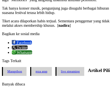
Tak hanya konser musik, pengunjung juga disuguhi berbagai hiburan l
suasana festival terasa lebih hidup.
Tiket acara dilaporkan habis terjual. Sementara penggemar yang tidak
melalui akses membership khusus. [
nadira
]
Bagikan ke sosial media
Facebook
Twitter
Whatsapp
Tags Terkait
Artikel Pi
Marapthon
reza arap
live streaming
Banyak dibaca