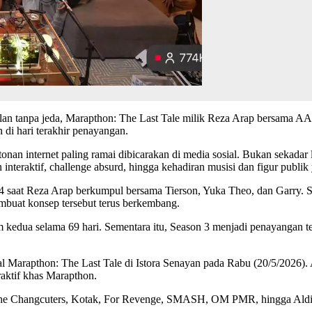
ulan tanpa jeda, Marapthon: The Last Tale milik Reza Arap bersama AA
n di hari terakhir penayangan.
onan internet paling ramai dibicarakan di media sosial. Bukan sekadar
interaktif, challenge absurd, hingga kehadiran musisi dan figur publik 
24 saat Reza Arap berkumpul bersama Tierson, Yuka Theo, dan Garry. 
mbuat konsep tersebut terus berkembang.
kedua selama 69 hari. Sementara itu, Season 3 menjadi penayangan te
 Marapthon: The Last Tale di Istora Senayan pada Rabu (20/5/2026). 
eraktif khas Marapthon.
i The Changcuters, Kotak, For Revenge, SMASH, OM PMR, hingga Aldi