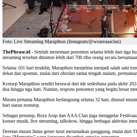
Foto: Live Streaming Marapthon (Instagram/@weareaaaclan)
ThePhrase.id -
Setelah menemani penonton selama lebih dari tiga b
streaming tersebut ditonton lebih dari 700 ribu orang secara bersamaa
Selama 101 hari terakhir, Marapthon menjelma menjadi salah satu tont
dekat dan spontan, mulai dari obrolan santai tengah malam, permainan 
Konsep Marapthon sendiri berawal dari ide sederhana pada akhir 20
dua hingga tiga hari. Namun, respons penonton yang begitu besar me
Musim pertama Marapthon berlangsung selama 32 hari, disusul musim 
hari siaran nonstop.
Sebagai penutup, Reza Arap dan AAA Clan juga menggelar Festivaaal
konser musik, live streaming, talkshow, hingga berbagai aktivitas int
Deretan musisi lintas genre turut meramaikan panggung, mulai dar
lagu “Memories” yang langsung disambut antusias penonton.