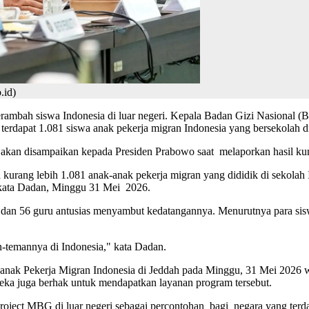
.id)
ambah siswa Indonesia di luar negeri. Kepala Badan Gizi Nasional 
 terdapat 1.081 siswa anak pekerja migran Indonesia yang bersekolah di
akan disampaikan kepada Presiden Prabowo saat melaporkan hasil kun
a kurang lebih 1.081 anak-anak pekerja migran yang dididik di sekolah
 kata Dadan, Minggu 31 Mei 2026.
wa dan 56 guru antusias menyambut kedatangannya. Menurutnya para s
-temannya di Indonesia," kata Dadan.
anak Pekerja Migran Indonesia di Jeddah pada Minggu, 31 Mei 2026
ka juga berhak untuk mendapatkan layanan program tersebut.
oject MBG di luar negeri sebagai percontohan bagi negara yang terda