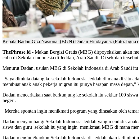
Kepala Badan Gizi Nasional (BGN) Dadan Hindayana. (Foto: bgn.co
ThePhrase.id
- Makan Bergizi Gratis (MBG) dirpoyeksikan akan mer
coba di Sekolah Indonesia di Jeddah, Arab Saudi. Di sekolah tersebut
Menurut Dadan, usulan MBG di Sekolah Indonesia di Arab Saudi itu 
"Saya diminta datang ke sekolah Indonesia Jeddah di mana di situ ad
membuat anak-anak pekerja migran itu punya harapan masa depan,"
Dadan menceritakan saat berkunjung ke sekolah itu sekitar 100 sis
negeri.
"Mereka spontan ingin menikmati program yang dirasakan oleh teman
Dadan menyambangi Sekolah Indonesia Jeddah yang mendidik anak-
siswa dan guru sekolah itu yang ingin menikmati MBG di mana mere
Dadan mengungkapkan Sekolah Indonesia di Jeddah akan jadi pilot pr