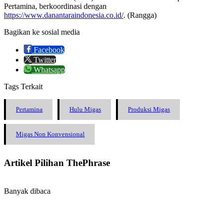
Pertamina, berkoordinasi dengan
https://www.danantaraindonesia.co.id/
. (Rangga)
Bagikan ke sosial media
Facebook
Twitter
Whatsapp
Tags Terkait
Pertamina
Hulu Migas
Produksi Migas
Migas Non Konvensional
Artikel Pilihan ThePhrase
Banyak dibaca