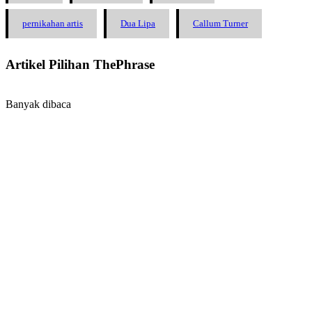
pernikahan artis
Dua Lipa
Callum Turner
Artikel Pilihan ThePhrase
Banyak dibaca